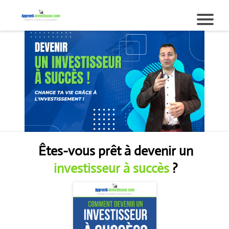
i
i
Êtes-vous prêt à devenir un
t
investisseur à succès
?
r