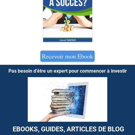
i
Recevoir mon Ebook
i
Pas besoin d'être un expert pour commencer à investir
-
j
r
i
EBOOKS, GUIDES, ARTICLES DE BLOG
l