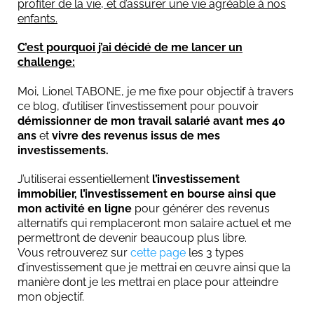
profiter de la vie, et d’assurer une vie agréable à nos
enfants.
C’est pourquoi j’ai décidé de me lancer un
challenge:
Moi, Lionel TABONE, je me fixe pour objectif à travers
ce blog, d’utiliser l’investissement pour pouvoir
r
démissionner de mon travail salarié avant mes 40
ans
et
vivre des revenus issus de mes
investissements.
J’utiliserai essentiellement
l’investissement
immobilier, l’investissement en bourse ainsi que
mon activité en ligne
pour générer des revenus
alternatifs qui remplaceront mon salaire actuel et me
permettront de devenir beaucoup plus libre.
Vous retrouverez sur
cette page
les 3 types
d’investissement que je mettrai en œuvre ainsi que la
manière dont je les mettrai en place pour atteindre
mon objectif.