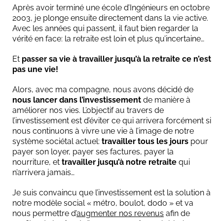
Après avoir terminé une école d’Ingénieurs en octobre
2003, je plonge ensuite directement dans la vie active.
Avec les années qui passent, il faut bien regarder la
vérité en face: la retraite est loin et plus qu’incertaine…
Et
passer sa vie à travailler jusqu’à la retraite ce n’est
pas une vie!
i
Alors, avec ma compagne, nous avons décidé de
nous lancer dans l’investissement
de manière à
améliorer nos vies. L’objectif au travers de
i
l’investissement est d’éviter ce qui arrivera forcément si
nous continuons à vivre une vie à l’image de notre
-
système sociétal actuel:
travailler tous les jours
pour
j
payer son loyer, payer ses factures, payer la
nourriture, et
travailler jusqu’à notre retraite
qui
n’arrivera jamais…
r
Je suis convaincu que l’investissement est la solution à
i
notre modèle social « métro, boulot, dodo » et va
l
nous permettre d’
augmenter nos revenus
afin de