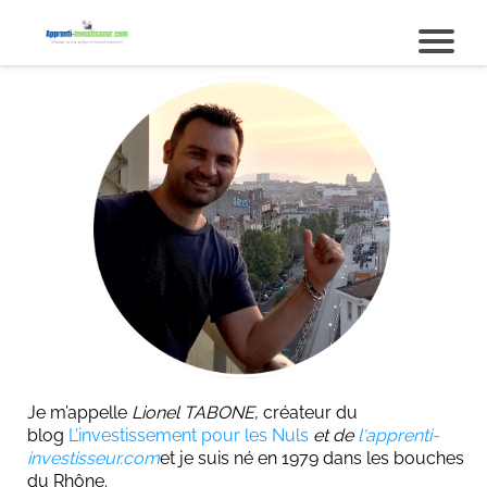
i
i
t
Je m’appelle
Lionel TABONE
, créateur du
blog
L’investissement pour les Nuls
et de
l'apprenti-
r
investisseur.com
et je suis né en 1979 dans les bouches
du Rhône.